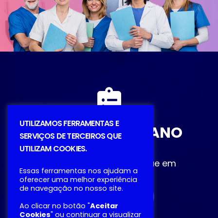
UTILIZAMOS FERRAMENTAS E
DESCUBRA O PLANO
SERVIÇOS DE TERCEIROS QUE
IDEAL
UTILIZAM COOKIES.
Entre em contato ou clique em
Essas ferramentas nos ajudam a
Simulação
oferecer uma melhor experiência
de navegação no nosso site.
SIMULAÇÃO
Ao clicar no botão "
Aceitar
Cookies
" ou continuar a visualizar