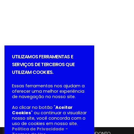
UTILIZAMOS FERRAMENTAS E
SERVIÇOS DE TERCEIROS QUE
UTILIZAM COOKIES.
Essas ferramentas nos ajudam a
oferecer uma melhor experiência
de navegação no nosso site.
Ao clicar no botão "
Aceitar
Cookies
" ou continuar a visualizar
nosso site, você concorda com o
uso de cookies em nosso site.
Politica de Privacidade
-
© 2023 - MODELO 01 - SAÚDE + ODONTO