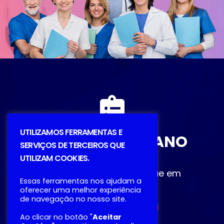
UTILIZAMOS FERRAMENTAS E
DESCUBRA O PLANO
SERVIÇOS DE TERCEIROS QUE
IDEAL
UTILIZAM COOKIES.
Entre em contato ou clique em
Essas ferramentas nos ajudam a
Simulação
oferecer uma melhor experiência
de navegação no nosso site.
SIMULAÇÃO
Ao clicar no botão "
Aceitar