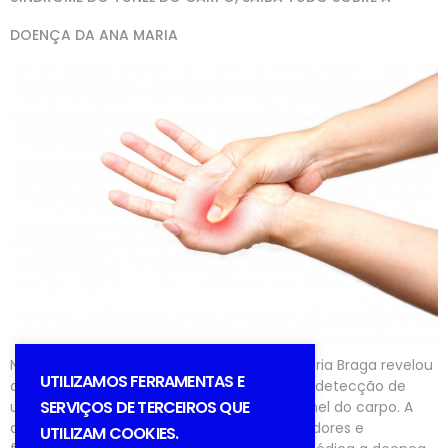
DOENÇA DA ANA MARIA
Na manhã de hoje a apresentadora Ana Maria Braga revelou
UTILIZAMOS FERRAMENTAS E
que realizou uma cirurgia na mão devido a detecção de
SERVIÇOS DE TERCEIROS QUE
uma doença chamada de Síndrome do túnel do carpo. A
apresentadora começou a sentir algumas dores e
UTILIZAM COOKIES.