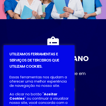
UTILIZAMOS FERRAMENTAS E
DESCUBRA O PLANO
SERVIÇOS DE TERCEIROS QUE
IDEAL
UTILIZAM COOKIES.
Entre em contato ou clique em
Essas ferramentas nos ajudam a
Simulação
oferecer uma melhor experiência
de navegação no nosso site.
SIMULAÇÃO
Ao clicar no botão "
Aceitar
Cookies
" ou continuar a visualizar
nosso site, você concorda com o